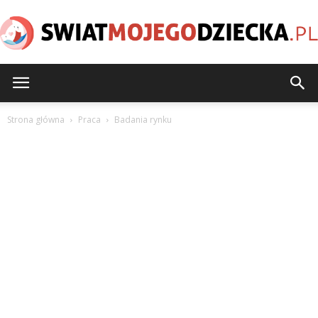
SwiatMojegoDziecka.pl
Strona główna
Praca
Badania rynku