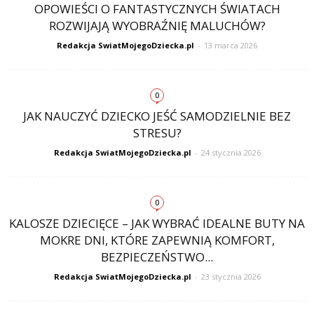
OPOWIEŚCI O FANTASTYCZNYCH ŚWIATACH
ROZWIJAJĄ WYOBRAŹNIĘ MALUCHÓW?
Redakcja SwiatMojegoDziecka.pl
-
13 marca 2026
0
JAK NAUCZYĆ DZIECKO JEŚĆ SAMODZIELNIE BEZ
STRESU?
Redakcja SwiatMojegoDziecka.pl
-
24 stycznia 2026
0
KALOSZE DZIECIĘCE – JAK WYBRAĆ IDEALNE BUTY NA
MOKRE DNI, KTÓRE ZAPEWNIĄ KOMFORT,
BEZPIECZEŃSTWO...
Redakcja SwiatMojegoDziecka.pl
-
23 stycznia 2026