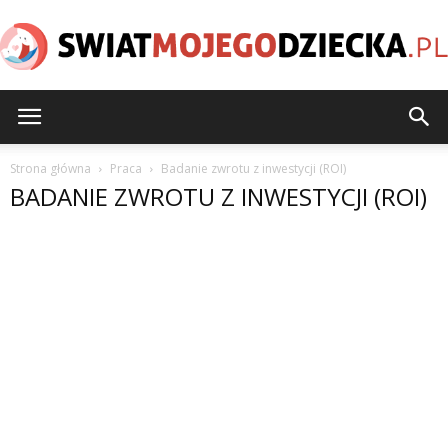
SwiatMojegoDziecka.pl
Strona główna
Praca
Badanie zwrotu z inwestycji (ROI)
BADANIE ZWROTU Z INWESTYCJI (ROI)