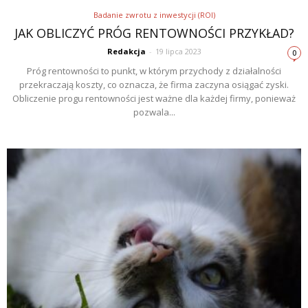
Badanie zwrotu z inwestycji (ROI)
JAK OBLICZYĆ PRÓG RENTOWNOŚCI PRZYKŁAD?
Redakcja
-
19 lipca 2023
0
Próg rentowności to punkt, w którym przychody z działalności
przekraczają koszty, co oznacza, że firma zaczyna osiągać zyski.
Obliczenie progu rentowności jest ważne dla każdej firmy, ponieważ
pozwala...