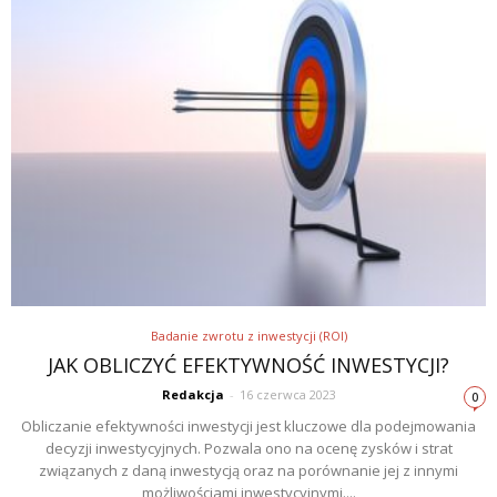
Badanie zwrotu z inwestycji (ROI)
JAK OBLICZYĆ EFEKTYWNOŚĆ INWESTYCJI?
Redakcja
-
16 czerwca 2023
0
Obliczanie efektywności inwestycji jest kluczowe dla podejmowania
decyzji inwestycyjnych. Pozwala ono na ocenę zysków i strat
związanych z daną inwestycją oraz na porównanie jej z innymi
możliwościami inwestycyjnymi....