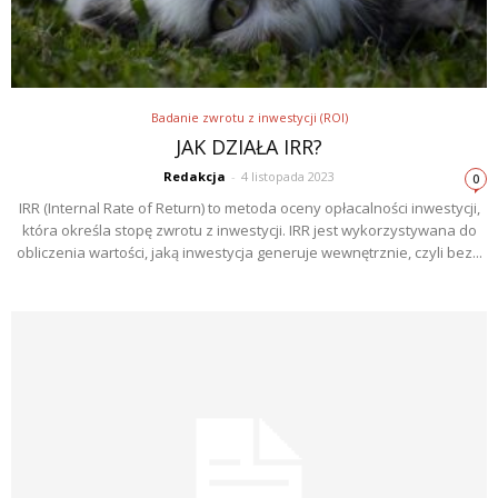
Badanie zwrotu z inwestycji (ROI)
JAK DZIAŁA IRR?
Redakcja
-
4 listopada 2023
0
IRR (Internal Rate of Return) to metoda oceny opłacalności inwestycji,
która określa stopę zwrotu z inwestycji. IRR jest wykorzystywana do
obliczenia wartości, jaką inwestycja generuje wewnętrznie, czyli bez...