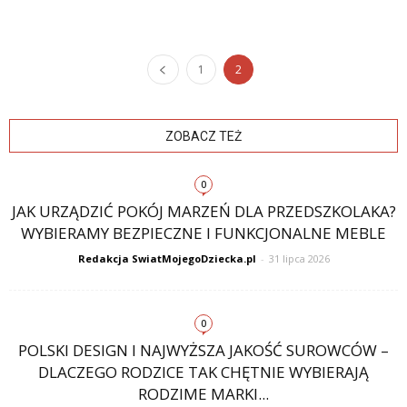
1
2
ZOBACZ TEŻ
0
JAK URZĄDZIĆ POKÓJ MARZEŃ DLA PRZEDSZKOLAKA?
WYBIERAMY BEZPIECZNE I FUNKCJONALNE MEBLE
Redakcja SwiatMojegoDziecka.pl
-
31 lipca 2026
0
POLSKI DESIGN I NAJWYŻSZA JAKOŚĆ SUROWCÓW –
DLACZEGO RODZICE TAK CHĘTNIE WYBIERAJĄ
RODZIME MARKI...