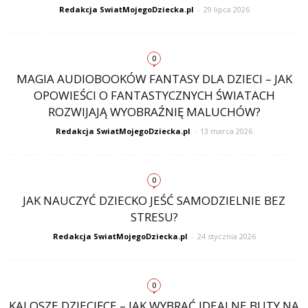
Redakcja SwiatMojegoDziecka.pl
-
29 lipca 2026
0
MAGIA AUDIOBOOKÓW FANTASY DLA DZIECI – JAK
OPOWIEŚCI O FANTASTYCZNYCH ŚWIATACH
ROZWIJAJĄ WYOBRAŹNIĘ MALUCHÓW?
Redakcja SwiatMojegoDziecka.pl
-
13 marca 2026
0
JAK NAUCZYĆ DZIECKO JEŚĆ SAMODZIELNIE BEZ
STRESU?
Redakcja SwiatMojegoDziecka.pl
-
24 stycznia 2026
0
KALOSZE DZIECIĘCE – JAK WYBRAĆ IDEALNE BUTY NA