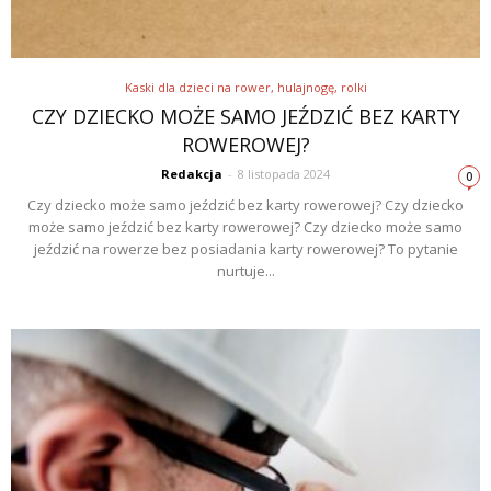
Kaski dla dzieci na rower, hulajnogę, rolki
CZY DZIECKO MOŻE SAMO JEŹDZIĆ BEZ KARTY
ROWEROWEJ?
Redakcja
-
8 listopada 2024
0
Czy dziecko może samo jeździć bez karty rowerowej? Czy dziecko
może samo jeździć bez karty rowerowej? Czy dziecko może samo
jeździć na rowerze bez posiadania karty rowerowej? To pytanie
nurtuje...