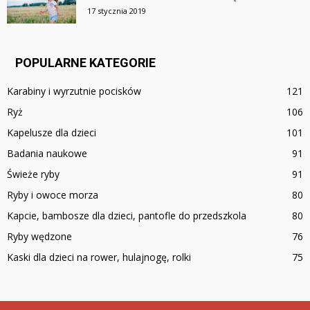
17 stycznia 2019
POPULARNE KATEGORIE
Karabiny i wyrzutnie pocisków
121
Ryż
106
Kapelusze dla dzieci
101
Badania naukowe
91
Świeże ryby
91
Ryby i owoce morza
80
Kapcie, bambosze dla dzieci, pantofle do przedszkola
80
Ryby wędzone
76
Kaski dla dzieci na rower, hulajnogę, rolki
75