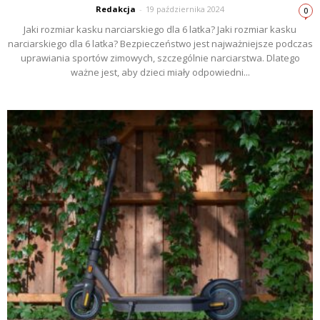
Redakcja
-
19 października 2024
0
Jaki rozmiar kasku narciarskiego dla 6 latka? Jaki rozmiar kasku
narciarskiego dla 6 latka? Bezpieczeństwo jest najważniejsze podczas
uprawiania sportów zimowych, szczególnie narciarstwa. Dlatego
ważne jest, aby dzieci miały odpowiedni...