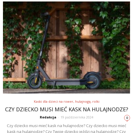
Kaski dla dzieci na rower, hulajnogę, rolki
CZY DZIECKO MUSI MIEĆ KASK NA HULAJNODZE?
Redakcja
-
19 października 2024
0
Czy dziecko musi mieć kask na hulajnodze? Czy dziecko musi mieć
kask na hulajnodze? Czy Twoje dziecko jeździ na hulajnodze? Czy