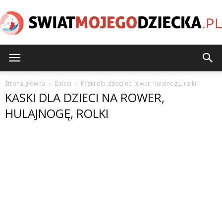
SwiatMojegoDziecka.pl
Strona główna
Dzieci
Kaski dla dzieci na rower, hulajnogę, rolki
KASKI DLA DZIECI NA ROWER,
HULAJNOGĘ, ROLKI