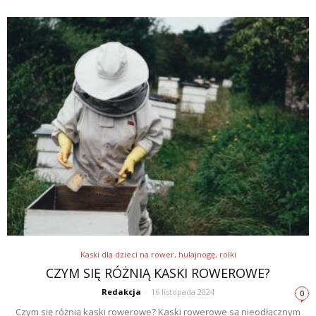
Kaski dla dzieci na rower, hulajnogę, rolki
CZYM SIĘ RÓŻNIĄ KASKI ROWEROWE?
Redakcja
-
16 listopada 2024
0
Czym się różnią kaski rowerowe? Kaski rowerowe są nieodłącznym