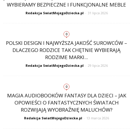
WYBIERAMY BEZPIECZNE I FUNKCJONALNE MEBLE
Redakcja SwiatMojegoDziecka.pl
-
31 lipca 2026
0
POLSKI DESIGN I NAJWYŻSZA JAKOŚĆ SUROWCÓW –
DLACZEGO RODZICE TAK CHĘTNIE WYBIERAJĄ
RODZIME MARKI...
Redakcja SwiatMojegoDziecka.pl
-
29 lipca 2026
0
MAGIA AUDIOBOOKÓW FANTASY DLA DZIECI – JAK
OPOWIEŚCI O FANTASTYCZNYCH ŚWIATACH
ROZWIJAJĄ WYOBRAŹNIĘ MALUCHÓW?
Redakcja SwiatMojegoDziecka.pl
-
13 marca 2026