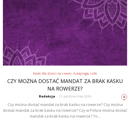
Kaski dla dzieci na rower, hulajnogę, rolki
CZY MOŻNA DOSTAĆ MANDAT ZA BRAK KASKU
NA ROWERZE?
Redakcja
-
21 października 2024
0
Czy można dostać mandat za brak kasku na rowerze? Czy można
dostać mandat za brak kasku na rowerze? Czy w Polsce można dostać
mandat za brak kasku na rowerze? To...