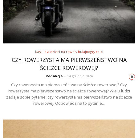
Kaski dla dzieci na rower, hulajnogę, rolki
CZY ROWERZYSTA MA PIERWSZEŃSTWO NA
ŚCIEŻCE ROWEROWEJ?
Redakcja
-
14 grudnia 2024
0
Czy rowerzysta ma pierwszeństwo na ścieżce rowerowej? Czy
rowerzysta ma pierwszeństwo na ścieżce rowerowej? Wielu ludzi
zadaje sobie pytanie, czy rowerzysta ma pierwszeństwo na ścieżce
rowerowej. Odpowiedź na to pytanie...