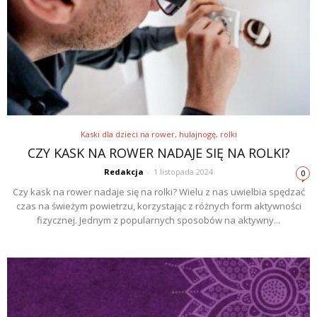
Kaski dla dzieci na rower, hulajnogę, rolki
CZY KASK NA ROWER NADAJE SIĘ NA ROLKI?
Redakcja
-
1 listopada 2024
0
Czy kask na rower nadaje się na rolki? Wielu z nas uwielbia spędzać
czas na świeżym powietrzu, korzystając z różnych form aktywności
fizycznej. Jednym z popularnych sposobów na aktywny...