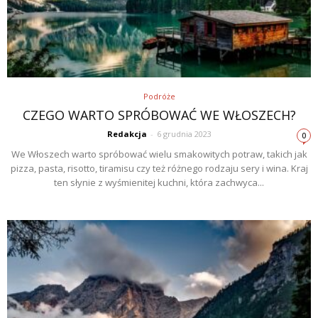
Podróże
CZEGO WARTO SPRÓBOWAĆ WE WŁOSZECH?
Redakcja
-
6 grudnia 2023
0
We Włoszech warto spróbować wielu smakowitych potraw, takich jak
pizza, pasta, risotto, tiramisu czy też różnego rodzaju sery i wina. Kraj
ten słynie z wyśmienitej kuchni, która zachwyca...