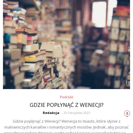
Podróże
GDZIE POPŁYNĄĆ Z WENECJI?
Redakcja
-
29 listopada 2023
0
Gdzie popłynąć z Wenecji? Wenecja to miasto, które słynie z
malowniczych kanałów i romantycznych mostów. Jednak, aby poznać
prawdziwe piękno Wenecji, warto wybrać się na wycieczkę łodzią po...