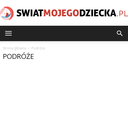
SwiatMojegoDziecka.pl
Strona główna
Podróże
PODRÓŻE