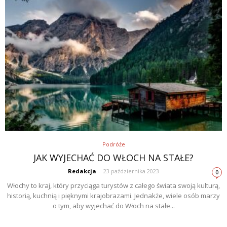
Podróże
JAK WYJECHAĆ DO WŁOCH NA STAŁE?
Redakcja
-
23 października 2023
0
Włochy to kraj, który przyciąga turystów z całego świata swoją kulturą,
historią, kuchnią i pięknymi krajobrazami. Jednakże, wiele osób marzy
o tym, aby wyjechać do Włoch na stałe...