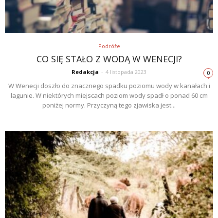
Podróże
CO SIĘ STAŁO Z WODĄ W WENECJI?
Redakcja
-
4 listopada 2023
0
W Wenecji doszło do znacznego spadku poziomu wody w kanałach i
lagunie. W niektórych miejscach poziom wody spadł o ponad 60 cm
poniżej normy. Przyczyną tego zjawiska jest...