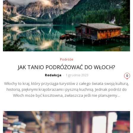
Podróże
JAK TANIO PODRÓŻOWAĆ DO WŁOCH?
Redakcja
-
1 grudnia 2023
0
Włochy to kraj, który przyciąga turystów z całego świata swoją kulturą,
historią, pięknymi krajobrazami i pyszną kuchnią. Jednak podróż do
Włoch może być kosztowna, zwłaszcza jeśli nie planujemy...