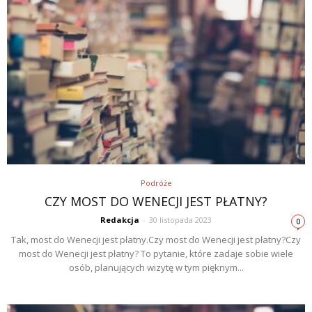
Podróże
CZY MOST DO WENECJI JEST PŁATNY?
Redakcja
-
30 listopada 2023
0
Tak, most do Wenecji jest płatny.Czy most do Wenecji jest płatny?Czy
most do Wenecji jest płatny? To pytanie, które zadaje sobie wiele
osób, planujących wizytę w tym pięknym...