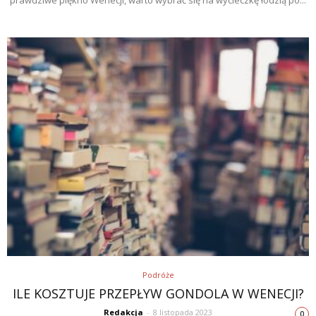
Podróże
ILE KOSZTUJE PRZEPŁYW GONDOLA W WENECJI?
Redakcja
-
8 listopada 2023
0