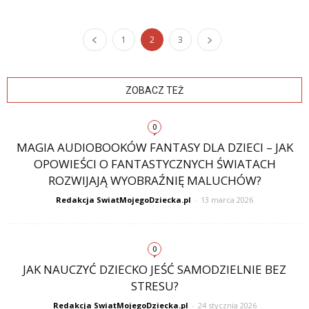
1
2
3
ZOBACZ TEŻ
0
MAGIA AUDIOBOOKÓW FANTASY DLA DZIECI – JAK
OPOWIEŚCI O FANTASTYCZNYCH ŚWIATACH
ROZWIJAJĄ WYOBRAŹNIĘ MALUCHÓW?
Redakcja SwiatMojegoDziecka.pl
-
13 marca 2026
0
JAK NAUCZYĆ DZIECKO JEŚĆ SAMODZIELNIE BEZ
STRESU?
Redakcja SwiatMojegoDziecka.pl
-
24 stycznia 2026