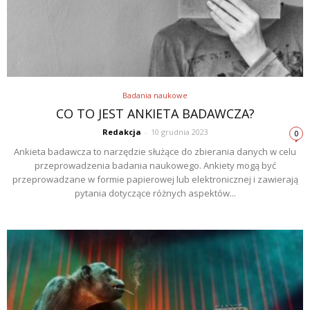
Badania naukowe
CO TO JEST ANKIETA BADAWCZA?
Redakcja
-
10 grudnia 2023
0
Ankieta badawcza to narzędzie służące do zbierania danych w celu
przeprowadzenia badania naukowego. Ankiety mogą być
przeprowadzane w formie papierowej lub elektronicznej i zawierają
pytania dotyczące różnych aspektów...