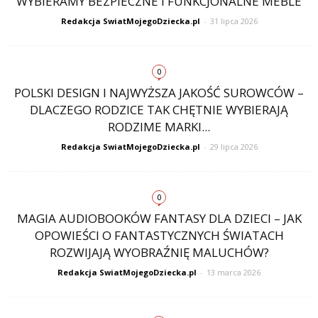
WYBIERAMY BEZPIECZNE I FUNKCJONALNE MEBLE
Redakcja SwiatMojegoDziecka.pl
-
31 lipca 2026
0
POLSKI DESIGN I NAJWYŻSZA JAKOŚĆ SUROWCÓW –
DLACZEGO RODZICE TAK CHĘTNIE WYBIERAJĄ
RODZIME MARKI...
Redakcja SwiatMojegoDziecka.pl
-
29 lipca 2026
0
MAGIA AUDIOBOOKÓW FANTASY DLA DZIECI – JAK
OPOWIEŚCI O FANTASTYCZNYCH ŚWIATACH
ROZWIJAJĄ WYOBRAŹNIĘ MALUCHÓW?
Redakcja SwiatMojegoDziecka.pl
-
13 marca 2026