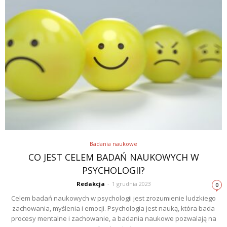
Badania naukowe
CO JEST CELEM BADAŃ NAUKOWYCH W
PSYCHOLOGII?
Redakcja
-
1 grudnia 2023
0
Celem badań naukowych w psychologii jest zrozumienie ludzkiego
zachowania, myślenia i emocji. Psychologia jest nauką, która bada
procesy mentalne i zachowanie, a badania naukowe pozwalają na