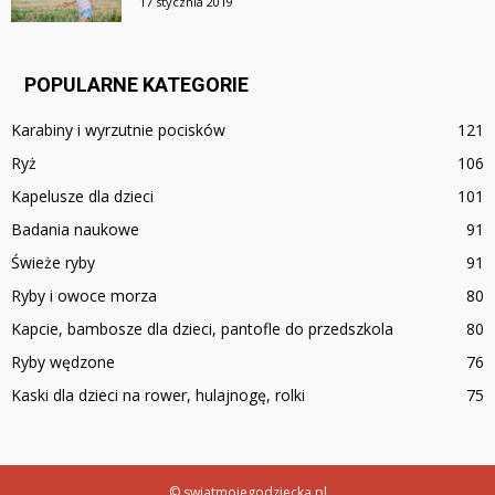
17 stycznia 2019
POPULARNE KATEGORIE
Karabiny i wyrzutnie pocisków
121
Ryż
106
Kapelusze dla dzieci
101
Badania naukowe
91
Świeże ryby
91
Ryby i owoce morza
80
Kapcie, bambosze dla dzieci, pantofle do przedszkola
80
Ryby wędzone
76
Kaski dla dzieci na rower, hulajnogę, rolki
75
© swiatmojegodziecka.pl