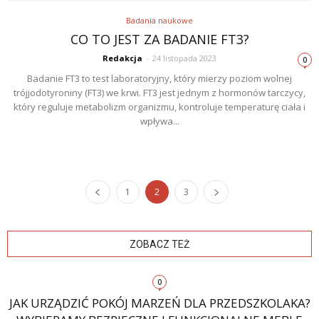
Badania naukowe
CO TO JEST ZA BADANIE FT3?
Redakcja
-
24 listopada 2023
0
Badanie FT3 to test laboratoryjny, który mierzy poziom wolnej
trójjodotyroniny (FT3) we krwi. FT3 jest jednym z hormonów tarczycy,
który reguluje metabolizm organizmu, kontroluje temperaturę ciała i
wpływa...
1
2
3
ZOBACZ TEŻ
0
JAK URZĄDZIĆ POKÓJ MARZEŃ DLA PRZEDSZKOLAKA?