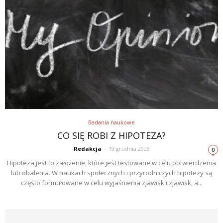
Badania naukowe
CO SIĘ ROBI Z HIPOTEZA?
Redakcja
-
19 grudnia 2023
0
Hipoteza jest to założenie, które jest testowane w celu potwierdzenia
lub obalenia. W naukach społecznych i przyrodniczych hipotezy są
często formułowane w celu wyjaśnienia zjawisk i zjawisk, a...