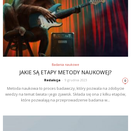
Badania naukowe
JAKIE SĄ ETAPY METODY NAUKOWEJ?
Redakcja
-
9 grudnia 2023
0
Metoda naukowa to proces badawczy, który pozwala na zdobycie
wiedzy na temat świata i jego zjawisk. Składa się ona z kilku etapów,
które pozwalają na przeprowadzenie badania w...