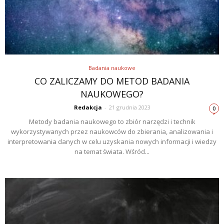
Badania naukowe
CO ZALICZAMY DO METOD BADANIA
NAUKOWEGO?
Redakcja
-
21 grudnia 2023
0
Metody badania naukowego to zbiór narzędzi i technik
wykorzystywanych przez naukowców do zbierania, analizowania i
interpretowania danych w celu uzyskania nowych informacji i wiedzy
na temat świata. Wśród...