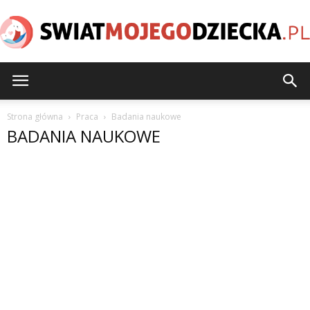
SwiatMojegoDziecka.pl
Strona główna
Praca
Badania naukowe
BADANIA NAUKOWE