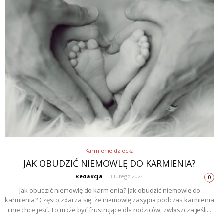
Karmienie dziecka
JAK OBUDZIĆ NIEMOWLĘ DO KARMIENIA?
Redakcja
-
3 lutego 2024
0
Jak obudzić niemowlę do karmienia? Jak obudzić niemowlę do
karmienia? Często zdarza się, że niemowlę zasypia podczas karmienia
i nie chce jeść. To może być frustrujące dla rodziców, zwłaszcza jeśli...