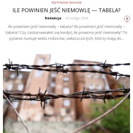
Karmienie dziecka
ILE POWINIEN JEŚĆ NIEMOWLĘ — TABELA?
Redakcja
-
29 lutego 2024
0
Ile powinien jeść niemowlę -- tabela? Ile powinien jeść niemowlę --
tabela? Czy zastanawiałeś się kiedyś, ile powinno jeść niemowlę? To
pytanie nurtuje wielu rodziców, zwłaszcza tych, którzy mają do...