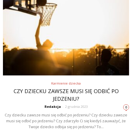
Karmienie dziecka
CZY DZIECKU ZAWSZE MUSI SIĘ ODBIĆ PO
JEDZENIU?
Redakcja
-
2 grudnia 2023
0
Czy dziecku zawsze musi się odbić po jedzeniu? Czy dziecku zawsze
musi się odbić po jedzeniu? Czy zdarzyło Ci się kiedyś zauważyć, że
Twoje dziecko odbija się po jedzeniu? To...