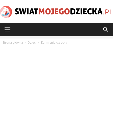
SwiatMojegoDziecka.pl
Strona główna
Dzieci
Karmienie dziecka