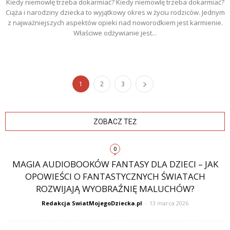
Kiedy niemowlę trzeba dokarmiać? Kiedy niemowlę trzeba dokarmiać?
Ciąża i narodziny dziecka to wyjątkowy okres w życiu rodziców. Jednym
z najważniejszych aspektów opieki nad noworodkiem jest karmienie.
Właściwe odżywianie jest...
1
2
3
ZOBACZ TEŻ
0
MAGIA AUDIOBOOKÓW FANTASY DLA DZIECI – JAK
OPOWIEŚCI O FANTASTYCZNYCH ŚWIATACH
ROZWIJAJĄ WYOBRAŹNIĘ MALUCHÓW?
Redakcja SwiatMojegoDziecka.pl
-
13 marca 2026