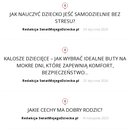
0
JAK NAUCZYĆ DZIECKO JEŚĆ SAMODZIELNIE BEZ
STRESU?
Redakcja SwiatMojegoDziecka.pl
-
24 stycznia 2026
0
KALOSZE DZIECIĘCE – JAK WYBRAĆ IDEALNE BUTY NA
MOKRE DNI, KTÓRE ZAPEWNIĄ KOMFORT,
BEZPIECZEŃSTWO...
Redakcja SwiatMojegoDziecka.pl
-
23 stycznia 2026
0
JAKIE CECHY MA DOBRY RODZIC?
Redakcja SwiatMojegoDziecka.pl
-
10 listopada 2025