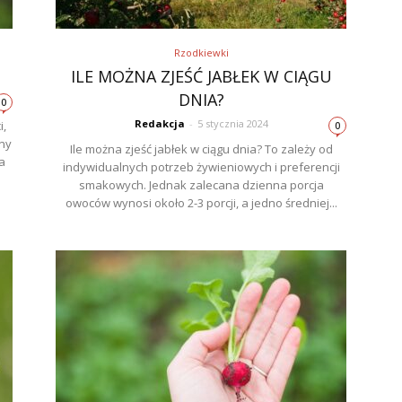
Rzodkiewki
?
ILE MOŻNA ZJEŚĆ JABŁEK W CIĄGU
DNIA?
0
Redakcja
-
5 stycznia 2024
i,
0
iny
Ile można zjeść jabłek w ciągu dnia? To zależy od
a
indywidualnych potrzeb żywieniowych i preferencji
smakowych. Jednak zalecana dzienna porcja
owoców wynosi około 2-3 porcji, a jedno średniej...