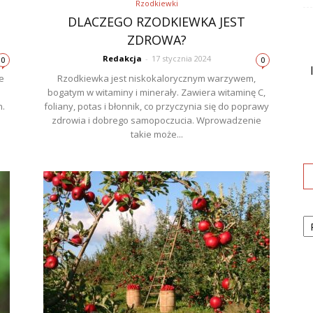
Rzodkiewki
DLACZEGO RZODKIEWKA JEST
ZDROWA?
Redakcja
-
17 stycznia 2024
0
0
e
Rzodkiewka jest niskokalorycznym warzywem,
bogatym w witaminy i minerały. Zawiera witaminę C,
n.
foliany, potas i błonnik, co przyczynia się do poprawy
zdrowia i dobrego samopoczucia. Wprowadzenie
takie może...
Ka