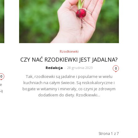
Rzodkiewki
CZY NAĆ RZODKIEWKI JEST JADALNA?
Redakcja
-
28 grudnia 2023
0
Tak, rzodkiewki są jadalne i popularne w wielu
0
kuchniach na całym świecie. Są niskokaloryczne i
le
bogate w witaminy i minerały, co czyni je zdrowym
Są
dodatkiem do diety. Rzodkiewki...
Strona 1 z 7