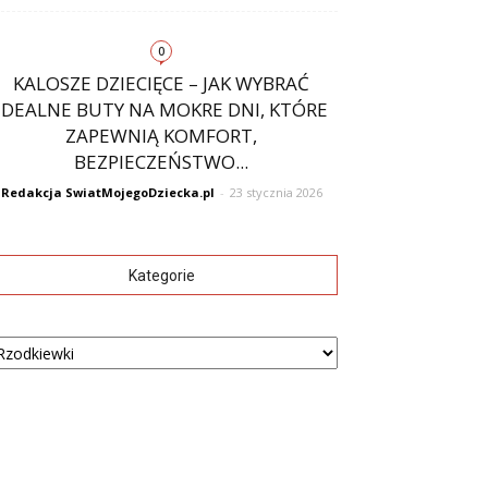
0
KALOSZE DZIECIĘCE – JAK WYBRAĆ
IDEALNE BUTY NA MOKRE DNI, KTÓRE
ZAPEWNIĄ KOMFORT,
BEZPIECZEŃSTWO...
Redakcja SwiatMojegoDziecka.pl
-
23 stycznia 2026
Kategorie
tegorie