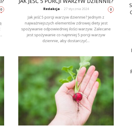
I?
JAK JEŚĆ 5 PORCJI WARZYW DZIENNIE?
Redakcja
-
27 stycznia 2024
0
0
Jak jeść 5 porcji warzyw dziennie? Jednym z
ą
najważniejszych elementów zdrowej diety jest
ć
spożywanie odpowiedniej ilości warzyw. Zalecane
..
jest spożywanie co najmniej 5 porcji warzyw
dziennie, aby dostarczyć...