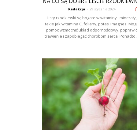
NA CO SĄ DOBRE LIŚCIE RZODKIEWK
Redakcja
-
29 stycznia 2024
Listy rzodkiewki są bogate w witaminy i minerały,
takie jak witamina C, foliany, potas i magnez. Mog
pomóc wzmocnić układ odpornościowy, poprawi
trawienie i zapobiegać chorobom serca. Ponadto,.