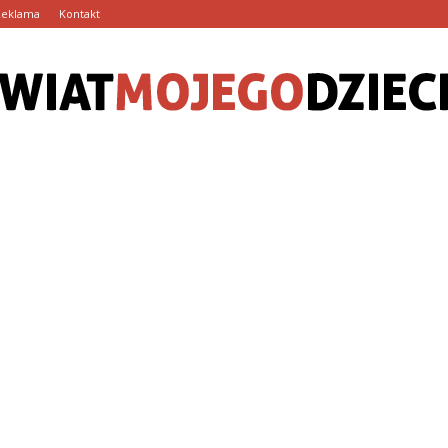
Reklama
Kontakt
SwiatMojegoDziecka.pl