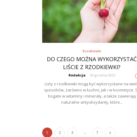
Rzodkiewki
DO CZEGO MOŻNA WYKORZYSTAĆ
LIŚCIE Z RZODKIEWKI?
Redakcja
-
29 grudnia 2023
Listy z rzodkiewki mogą być wykorzystane na wie
sposobów, zarówno w kuchni, jak i w kosmetyce. 
bogate w witaminy i minerały, a także zawierają
naturalne antyoksydanty, które...
...
1
2
3
7