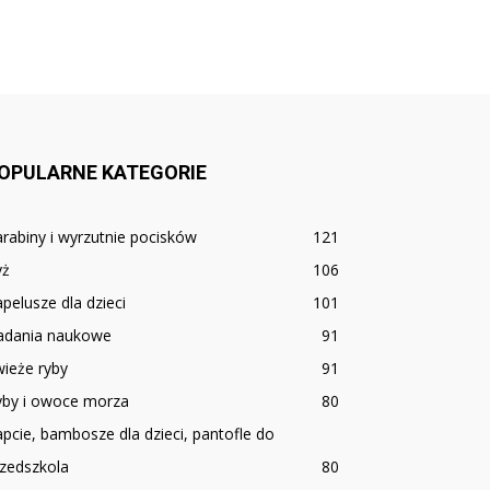
OPULARNE KATEGORIE
rabiny i wyrzutnie pocisków
121
yż
106
pelusze dla dzieci
101
adania naukowe
91
ieże ryby
91
yby i owoce morza
80
pcie, bambosze dla dzieci, pantofle do
zedszkola
80