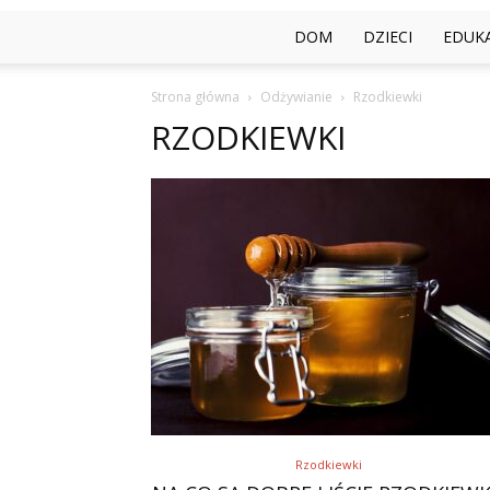
DOM
DZIECI
EDUK
Strona główna
Odżywianie
Rzodkiewki
RZODKIEWKI
Rzodkiewki