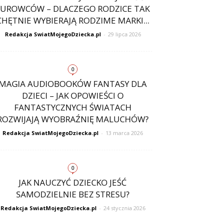
SUROWCÓW – DLACZEGO RODZICE TAK
CHĘTNIE WYBIERAJĄ RODZIME MARKI...
Redakcja SwiatMojegoDziecka.pl
-
29 lipca 2026
0
MAGIA AUDIOBOOKÓW FANTASY DLA
DZIECI – JAK OPOWIEŚCI O
FANTASTYCZNYCH ŚWIATACH
ROZWIJAJĄ WYOBRAŹNIĘ MALUCHÓW?
Redakcja SwiatMojegoDziecka.pl
-
13 marca 2026
0
JAK NAUCZYĆ DZIECKO JEŚĆ
SAMODZIELNIE BEZ STRESU?
Redakcja SwiatMojegoDziecka.pl
-
24 stycznia 2026