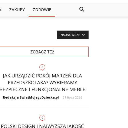
A
ZAKUPY
ZDROWIE
NAJNOWSZE
ZOBACZ TEŻ
0
JAK URZĄDZIĆ POKÓJ MARZEŃ DLA
PRZEDSZKOLAKA? WYBIERAMY
BEZPIECZNE I FUNKCJONALNE MEBLE
Redakcja SwiatMojegoDziecka.pl
-
31 lipca 2026
0
POLSKI DESIGN I NAJWYŻSZA JAKOŚĆ