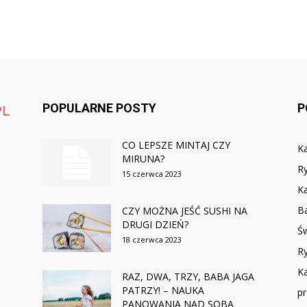
POPULARNE POSTY
P
CO LEPSZE MINTAJ CZY
Ka
MIRUNA?
R
15 czerwca 2023
Ka
B
CZY MOŻNA JEŚĆ SUSHI NA
DRUGI DZIEŃ?
Św
18 czerwca 2023
R
Ka
RAZ, DWA, TRZY, BABA JAGA
PATRZY! – NAUKA
pr
PANOWANIA NAD SOBĄ