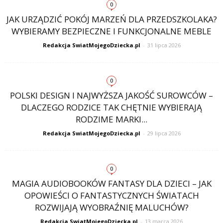
0
JAK URZĄDZIĆ POKÓJ MARZEŃ DLA PRZEDSZKOLAKA?
WYBIERAMY BEZPIECZNE I FUNKCJONALNE MEBLE
Redakcja SwiatMojegoDziecka.pl
-
31 lipca 2026
0
POLSKI DESIGN I NAJWYŻSZA JAKOŚĆ SUROWCÓW –
DLACZEGO RODZICE TAK CHĘTNIE WYBIERAJĄ
RODZIME MARKI...
Redakcja SwiatMojegoDziecka.pl
-
29 lipca 2026
0
MAGIA AUDIOBOOKÓW FANTASY DLA DZIECI – JAK
OPOWIEŚCI O FANTASTYCZNYCH ŚWIATACH
ROZWIJAJĄ WYOBRAŹNIĘ MALUCHÓW?
Redakcja SwiatMojegoDziecka.pl
-
13 marca 2026