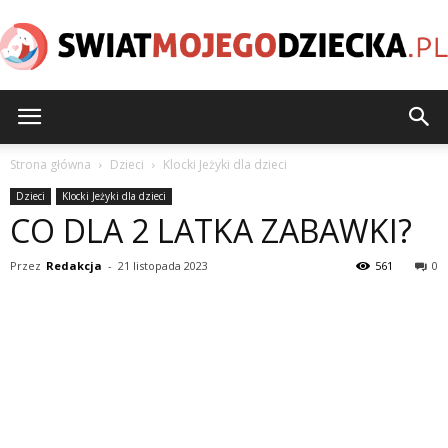
SwiatMojegoDziecka.pl
Strona główna
Dzieci
Klocki Jeżyki dla dzieci
Dzieci
Klocki Jeżyki dla dzieci
CO DLA 2 LATKA ZABAWKI?
Przez
Redakcja
-
21 listopada 2023
561
0