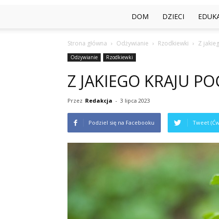
DOM
DZIECI
EDUK
Strona główna
Odżywianie
Rzodkiewki
Z jakie
Odżywianie
Rzodkiewki
Z JAKIEGO KRAJU P
Przez
Redakcja
-
3 lipca 2023
Podziel się na Facebooku
Tweet (Ćw