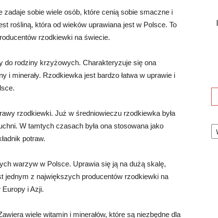
e zadaje sobie wiele osób, które cenią sobie smaczne i
t rośliną, która od wieków uprawiana jest w Polsce. To
producentów rzodkiewki na świecie.
ży do rodziny krzyżowych. Charakteryzuje się ona
ny i minerały. Rzodkiewka jest bardzo łatwa w uprawie i
lsce.
uprawy rzodkiewki. Już w średniowieczu rzodkiewka była
Ka
uchni. W tamtych czasach była ona stosowana jako
kładnik potraw.
zych warzyw w Polsce. Uprawia się ją na dużą skalę,
est jednym z największych producentów rzodkiewki na
 Europy i Azji.
iera wiele witamin i minerałów, które są niezbędne dla