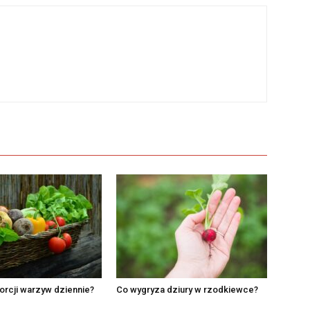
porcji warzyw dziennie?
Co wygryza dziury w rzodkiewce?