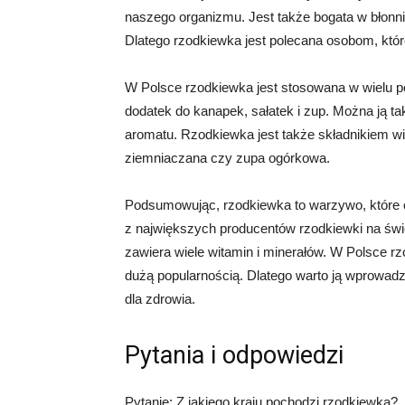
naszego organizmu. Jest także bogata w błonni
Dlatego rzodkiewka jest polecana osobom, któr
W Polsce rzodkiewka jest stosowana w wielu po
dodatek do kanapek, sałatek i zup. Można ją t
aromatu. Rzodkiewka jest także składnikiem wie
ziemniaczana czy zupa ogórkowa.
Podsumowując, rzodkiewka to warzywo, które o
z największych producentów rzodkiewki na św
zawiera wiele witamin i minerałów. W Polsce rz
dużą popularnością. Dlatego warto ją wprowadzi
dla zdrowia.
Pytania i odpowiedzi
Pytanie: Z jakiego kraju pochodzi rzodkiewka?