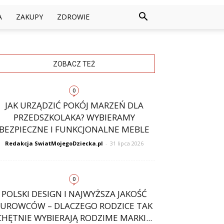
A
ZAKUPY
ZDROWIE
ZOBACZ TEŻ
0
JAK URZĄDZIĆ POKÓJ MARZEŃ DLA
PRZEDSZKOLAKA? WYBIERAMY
BEZPIECZNE I FUNKCJONALNE MEBLE
Redakcja SwiatMojegoDziecka.pl
-
31 lipca 2026
0
POLSKI DESIGN I NAJWYŻSZA JAKOŚĆ
SUROWCÓW – DLACZEGO RODZICE TAK
CHĘTNIE WYBIERAJĄ RODZIME MARKI...