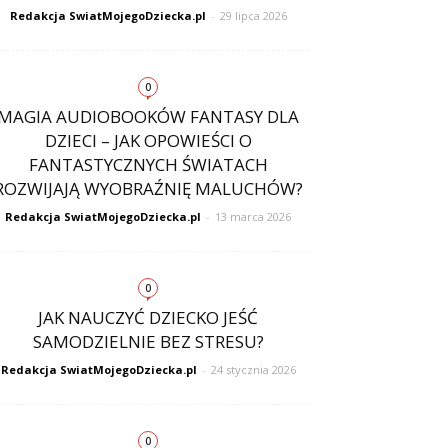
Redakcja SwiatMojegoDziecka.pl
-
29 lipca 2026
0
MAGIA AUDIOBOOKÓW FANTASY DLA
DZIECI – JAK OPOWIEŚCI O
FANTASTYCZNYCH ŚWIATACH
ROZWIJAJĄ WYOBRAŹNIĘ MALUCHÓW?
Redakcja SwiatMojegoDziecka.pl
-
13 marca 2026
0
JAK NAUCZYĆ DZIECKO JEŚĆ
SAMODZIELNIE BEZ STRESU?
Redakcja SwiatMojegoDziecka.pl
-
24 stycznia 2026
0