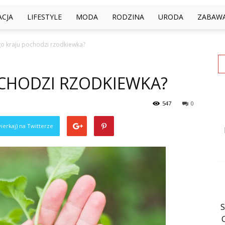
ACJA
LIFESTYLE
MODA
RODZINA
URODA
ZABAW
go kraju pochodzi rzodkiewka?
OCHODZI RZODKIEWKA?
547
0
ierkaj) na Twitterze