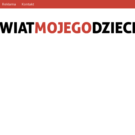
Reklama
Kontakt
SwiatMojegoDziecka.pl